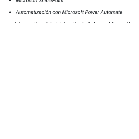
Microsoft SharePoint.
Automatización con Microsoft Power Automate.
Integración y Administración de Datos en Microsoft
Lists y Microsoft Teams.
Azure Functions.
Los
objetivos
y
contenidos
de nuestras acciones
formativas se personalizan según las necesidades
específicas de cada empresa. Además,
proporcionamos todas las
herramientas y
recursos
necesarios durante el curso, asegurando
así el éxito en el proceso de aprendizaje. Este
enfoque garantizado permite que cada participante
no solo adquiera conocimientos, sino que también los
aplique efectivamente en su entorno laboral,
contribuyendo al desarrollo profesional y a la
transformación digital de la organización.