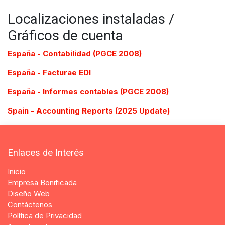
Localizaciones instaladas /
Gráficos de cuenta
España - Contabilidad (PGCE 2008)
España - Facturae EDI
España - Informes contables (PGCE 2008)
Spain - Accounting Reports (2025 Update)
Enlaces de Interés
Inicio
Empresa Bonificada
Diseño Web
Contáctenos
Política de Privacidad